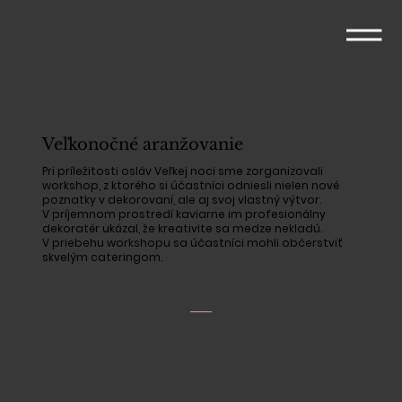
Veľkonočné aranžovanie
Pri príležitosti osláv Veľkej noci sme zorganizovali
workshop, z ktorého si účastníci odniesli nielen nové
poznatky v dekorovaní, ale aj svoj vlastný výtvor.
V príjemnom prostredí kaviarne im profesionálny
dekoratér ukázal, že kreativite sa medze nekladú.
V priebehu workshopu sa účastníci mohli občerstviť
skvelým cateringom.