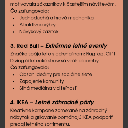
motivovala zákazníkov k častejším návštevám.
Čo zafungovalo:
Jednoduchá a hravá mechanika
Atraktívne výhry
Návykový zážitok
3. Red Bull – 
Extrémne letné eventy
Značka spája leto s adrenalínom: Flugtag, Cliff 
Diving či letecké show sú virálne bomby.
Čo zafungovalo:
Obsah ideálny pre sociálne siete
Zapojenie komunity
Silná mediálna viditeľnosť
4. IKEA – 
Letné záhradné párty
Kreatívne kampane zamerané na záhradný 
nábytok a grilovanie pomáhajú IKEA podporiť 
predaj letného sortimentu.