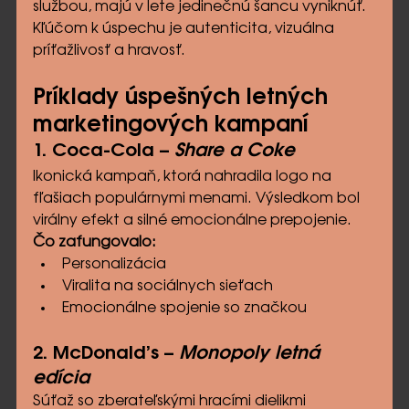
službou, majú v lete jedinečnú šancu vyniknúť. 
Kľúčom k úspechu je autenticita, vizuálna 
príťažlivosť a hravosť.
Príklady úspešných letných 
marketingových kampaní
1. Coca-Cola – 
Share a Coke
Ikonická kampaň, ktorá nahradila logo na 
fľašiach populárnymi menami. Výsledkom bol 
virálny efekt a silné emocionálne prepojenie.
Čo zafungovalo:
Personalizácia
Viralita na sociálnych sieťach
Emocionálne spojenie so značkou
2. McDonald’s – 
Monopoly letná 
edícia
Súťaž so zberateľskými hracími dielikmi 