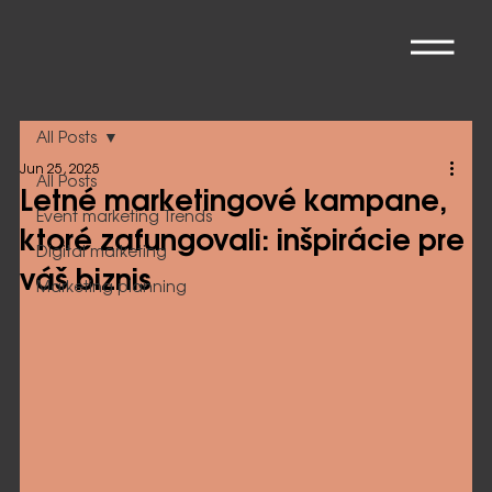
All Posts
Jun 25, 2025
All Posts
Letné marketingové kampane,
Event marketing Trends
ktoré zafungovali: inšpirácie pre
Digital marketing
váš biznis
Marketing planning