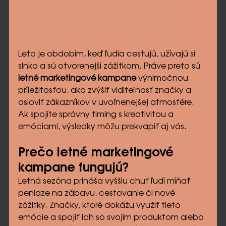
Leto je obdobím, keď ľudia cestujú, užívajú si 
slnko a sú otvorenejší zážitkom. Práve preto sú 
letné marketingové kampane
 výnimočnou 
príležitosťou, ako zvýšiť viditeľnosť značky a 
osloviť zákazníkov v uvoľnenejšej atmosfére. 
Ak spojíte správny timing s kreativitou a 
emóciami, výsledky môžu prekvapiť aj vás.
Prečo letné marketingové 
kampane fungujú?
Letná sezóna prináša vyššiu chuť ľudí míňať 
peniaze na zábavu, cestovanie či nové 
zážitky. Značky, ktoré dokážu využiť tieto 
emócie a spojiť ich so svojím produktom alebo 