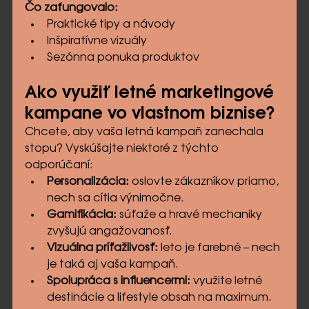
Čo zafungovalo:
Praktické tipy a návody
Inšpiratívne vizuály
Sezónna ponuka produktov
Ako využiť letné marketingové 
kampane vo vlastnom biznise?
Chcete, aby vaša letná kampaň zanechala 
stopu? Vyskúšajte niektoré z týchto 
odporúčaní:
Personalizácia:
 oslovte zákazníkov priamo, 
nech sa cítia výnimočne.
Gamifikácia:
 súťaže a hravé mechaniky 
zvyšujú angažovanosť.
Vizuálna príťažlivosť:
 leto je farebné – nech 
je taká aj vaša kampaň.
Spolupráca s influencermi:
 využite letné 
destinácie a lifestyle obsah na maximum.