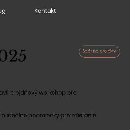
og
Kontakt
025
Späť na projekty
vili trojdňový workshop pre
ilo ideálne podmienky pre zdieľanie