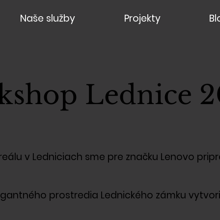
Naše služby
Projekty
Bl
kshop Lednice 2
álu v Ledniciach sme pre značku Lenovo pripra
elegantného prostredia Lednického zámku vytvor