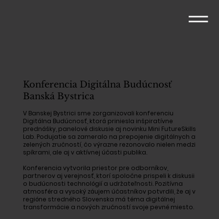
Konferencia Digitálna Budúcnosť
Banská Bystrica
V Banskej Bystrici sme zorganizovali konferenciu
Digitálna Budúcnosť, ktorá priniesla inšpiratívne
prednášky, panelové diskusie aj novinku Mini
FutureSkills
Lab
. Podujatie sa zameralo na prepojenie digitálnych a
zelených zručností, čo výrazne rezonovalo nielen medzi
spíkrami, ale aj v aktívnej účasti publika.
Konferencia vytvorila priestor pre odborníkov,
partnerov aj verejnosť, ktorí spoločne prispeli k diskusii
o budúcnosti technológií a udržateľnosti. Pozitívna
atmosféra a vysoký záujem účastníkov potvrdili, že aj v
regióne stredného Slovenska má téma digitálnej
transformácie a nových zručností svoje pevné miesto.